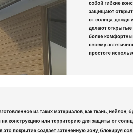
собой гибкие конс
защищают открыт
от солнца, дождя и
делают открытые
более комфортны
своему эстетично
простоте использ
зготовленное из таких материалов, как ткань, нейлон, б
 на конструкцию или территорию для защиты от солнц
я это покрытие создает затененную зону, блокируя сол