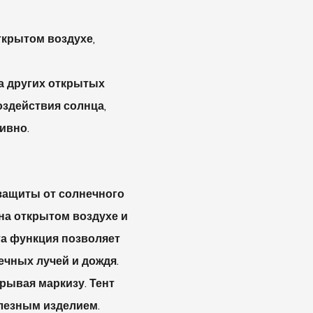
ткрытом воздухе,
а других открытых
оздействия солнца,
ивно.
 защиты от солнечного
 на открытом воздухе и
та функция позволяет
ечных лучей и дождя.
рывая маркизу. Тент
олезным изделием.