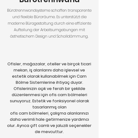
Bürotrennwandsysteme schaffen transparente
und flexible Büroräume. Es unterstützt die
moderne Bürogestaltung durch eine effiziente
Aufteilung der Arbeitsumgebungen mit
ästhetischem Design und Schalldämmung.
Ofisler, mağazalar, oteller ve birçok ticari
mekan, iş alanlarını daha işlevsel ve
estetik olarak kullanabilmek için Cam
Bölme Sistemlerine ihtiyaç duyar.
Ofislerinizin açık ve ferah bir şekilde
düzenlenmesi için ofis cam bölmeleri
sunuyoruz. Estetik ve fonksiyonel olarak
tasarlanmış olan
ofis cam bölmeleri, çalışma alanlarınızı
daha verimli hale getirmenize yardımcı
olur.
Ayrıca çift camlı ve jaluzili seçenekler
de mevcuttur.